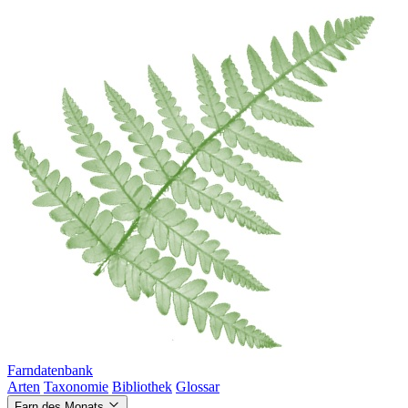
Farndatenbank
Arten
Taxonomie
Bibliothek
Glossar
Farn des Monats