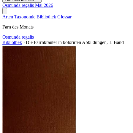
Osmunda regalis
Mai 2026
Arten
Taxonomie
Bibliothek
Glossar
Farn des Monats
Osmunda regalis
Bibliothek
›
Die Farrnkräuter in kolorirten Abbildungen, 1. Band